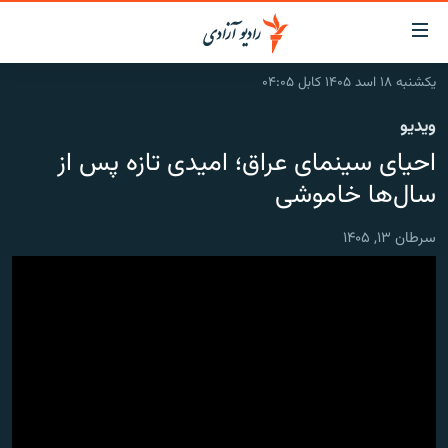
ینک‌های
ابل
سترسی
یکشنبه ۱۸ اسد ۱۴۰۵ کابل ۰۴:۰۵
ازگشت
صفحه نخست
ویدیو
ه
گزارش‌ها
تن
احیای سینمای عراق؛ امیدی تازه پس از
صلی
خبرها
افغانستان
سال‌ها خاموشی
ازگشت
جدول نشرات
منطقه
افغانستان
ه
سرطان ۱۳, ۱۴۰۵
نوی
مصاحبه‌ها
جهان
شرق میانه
صلی
برنامه‌ها
جهان
راجعه
ه
مجموعه تصویری
فحه
ورزش
ستجو
بحران مهاجرت
'کووید-۱۹'