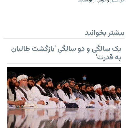
این کشور را دوباره از نو بسازند
480p
360p
240p
Auto
1080p
720p
بیشتر بخوانید
یک سالگی و دو سالگی 'بازگشت طالبان
به قدرت'