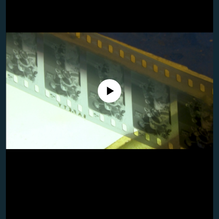
تماس
صفحه پشتو
Azadi English
به ما بپیوندید
No media source currently available
همۀ سایت‌های رادیو آزادی/ رادیو اروپای آزاد