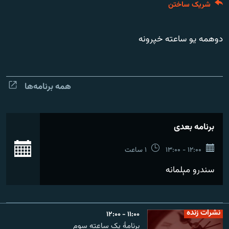
شریک ساختن
تماس
صفحه پشتو
دوهمه یو ساعته خپرونه
Azadi English
به ما بپیوندید
همه برنامه‌ها
برنامه بعدی
همۀ سایت‌های رادیو آزادی/ رادیو اروپای آزاد
ان
۱۲:۰۰ - ۱۳:۰۰
۱ ساعت
سندرو مېلمانه
نشرات زنده
۱۱:۰۰ - ۱۲:۰۰
برنامۀ یک ساعته سوم