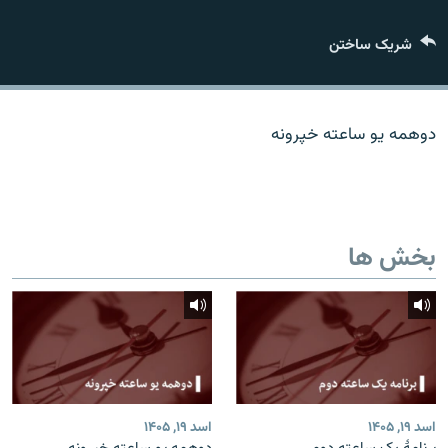
تماس
شریک ساختن
صفحه پشتو
Azadi English
دوهمه یو ساعته خپرونه
به ما بپیوندید
بخش ها
همۀ سایت‌های رادیو آزادی/ رادیو اروپای آزاد
اسد ۱۹, ۱۴۰۵
اسد ۱۹, ۱۴۰۵