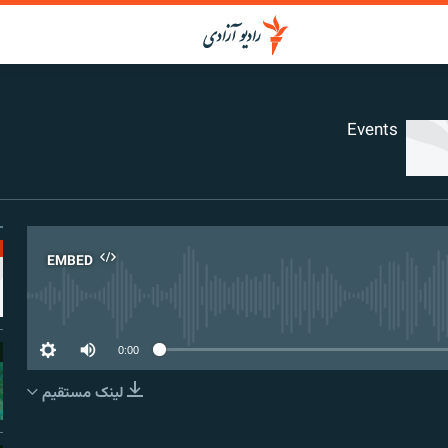
Events
EMBED
No media source curr
0:00
لینک مستقیم
EMBED