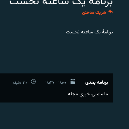
برنامۀ یک ساعته نخست
تماس
شریک ساختن
برنامۀ یک ساعته نخست
برنامه بعدی
۱۸:۰۰ - ۱۸:۳۰
۳۰ دقیقه
ماښامنۍ خبري مجله