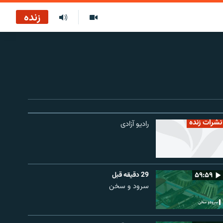
زنده
نشرات زنده
رادیو آزادی
۵۹:۵۹
29 دقیقه قبل
سرود و سخن