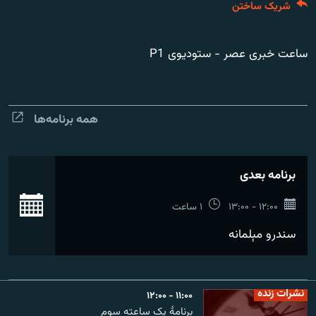
شریک ساختن
تماس
صفحه پشتو
ساعت خبری عصر - ستودیوی P1
Azadi English
به ما بپیوندید
همه برنامه‌ها
برنامه بعدی
همۀ سایت‌های رادیو آزادی/ رادیو اروپای آزاد
ان
۱۲:۰۰ - ۱۳:۰۰
۱ ساعت
سندرو مېلمانه
نشرات زنده
۱۱:۰۰ - ۱۲:۰۰
برنامۀ یک ساعته سوم