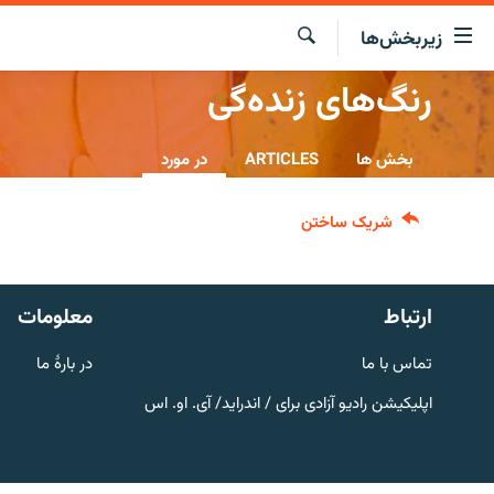
ینک‌های
زیربخش‌ها
ابل
سترسی
جستجو
رنگ‌های زنده‌گی
صفحه نخست
ازگشت
گزارش‌ها
ه
بخش ها
ARTICLES
در مورد
تن
خبرها
افغانستان
صلی
ازگشت
جدول نشرات
منطقه
افغانستان
شریک ساختن
ه
مصاحبه‌ها
جهان
شرق میانه
نوی
صلی
برنامه‌ها
جهان
ارتباط
معلومات
راجعه
مجموعه تصویری
ه
تماس با ما
در بارۀ ما
فحه
ورزش
ستجو
اپلیکیشن رادیو آزادی برای / اندراید/ آی. او. اس
بحران مهاجرت
'کووید-۱۹'