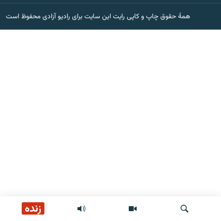
تماس
همۀ حقوق چاپ و کاپی رایت این سایت برای رادیو آزادی محفوظ است
صفحه پشتو
Azadi English
به ما بپیوندید
همۀ سایت‌های رادیو آزادی/ رادیو اروپای آزاد
زنده