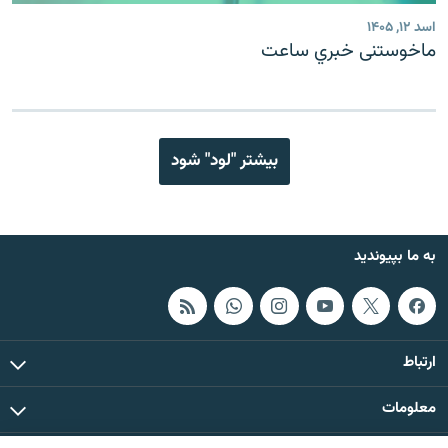
اسد ۱۲, ۱۴۰۵
ماخوستنی خبري ساعت
بیشتر "لود" شود
به ما بپیوندید
ارتباط
معلومات