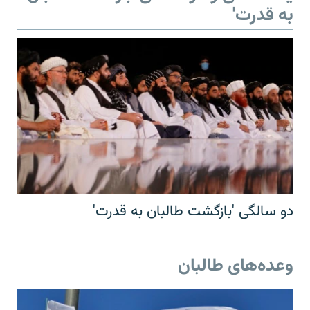
به قدرت'
دو سالگی 'بازگشت طالبان به قدرت'
وعده‌های طالبان