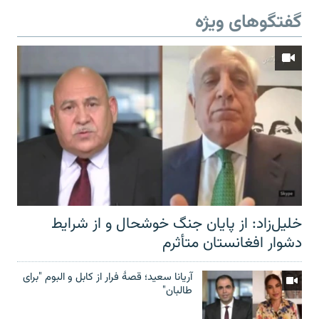
گفتگوهای ویژه
خلیل‌زاد: از پایان جنگ خوشحال و از شرایط
دشوار افغانستان متأثرم
آریانا سعید؛ قصۀ فرار از کابل و البوم "برای
طالبان"