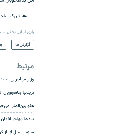
این پناهجویان سر
شریک ساخت
راپور از این بخش اس
گزارش‌ها
جه
مرتبط
وزیر مهاجرین: نباید
بریتانیا پناهجویان ا
عفو بین‌الملل می‌خوا
صدها مهاجر افغان 
سازمان ملل از باز گ