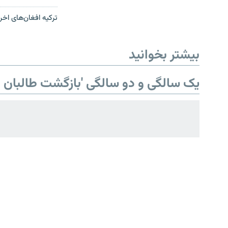
صفحه پشتو
ترکیه افغان‌های اخرا
Azadi English
بیشتر بخوانید
به ما بپیوندید
یک سالگی و دو سالگی 'بازگشت طالبان ب
همۀ سایت‌های رادیو آزادی/ رادیو
اروپای آزاد