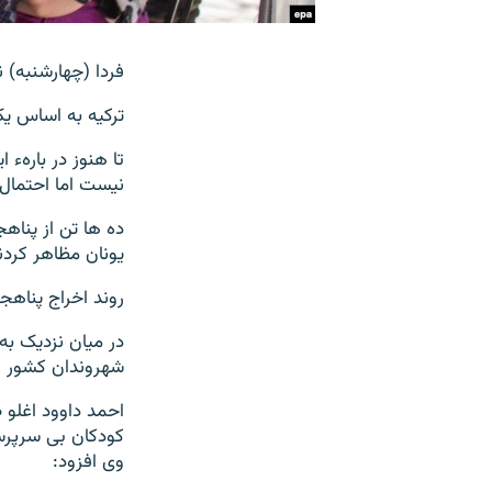
فردا (چهارشنبه) نزدیک به 200 پناهجوی دیگر از اتحادیهء اروپا 
ترکیه به اساس یک 
تا هنوز در بارهء
نیست اما احتمال آ
ده ها تن از پناه
یونان مظاهر کردن
روند اخراج پناهجو
شهروندان کشور ها
احمد داوود اغلو 
کودکان بی سرپرست
وی افزود: