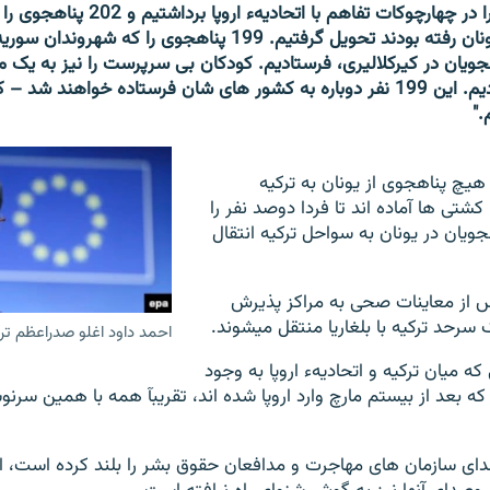
"ما نخستین گام را در چهارچوکات تفاهم با اتح
قانونی به جزایر یونان رفته بودند تحویل گرفتیم. 199 پناهجوی را ک
ویان در کیرکلالیری، فرستادیم. کودکان بی سرپرست را نیز به یک مر
کودکان انتقال دادیم. این 199 نفر دوباره به کشور های شان فرستاده خواهند
."
هیچ پناهجوی از یونان به ترکیه
کشتی ها آماده اند تا فردا دوصد نفر را
ویان در یونان به سواحل ترکیه انتقال
س از معاینات صحی به مراکز پذیرش
 سرحد ترکیه با بلغاریا منتقل میشوند.
احمد داود اغلو صدراعظم تر
 میان ترکیه و اتحادیهء اروپا به وجود
 که بعد از بیستم مارچ وارد اروپا شده اند، تقریبآ همه با همین سرن
ی سازمان های مهاجرت و مدافعان حقوق بشر را بلند کرده است، اما