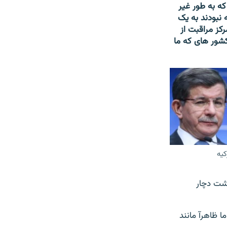
ادیهء اروپا برداشتیم و 202 پناهجوی را که به طور غیر
ه شهروندان سوریه نبودند به یک
کز مراقبت از
 شد – کشور های که ما
کیه
وشت دچار
 ظاهرآ مانند