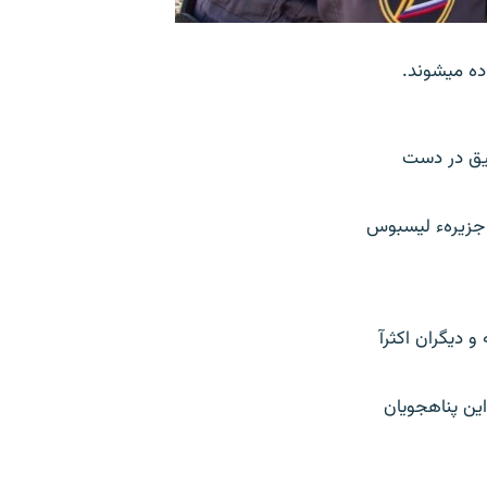
قیق در دست
ر جزیرهء لیسبوس
ریه و دیگران اکثرآ
ین پناهجویان