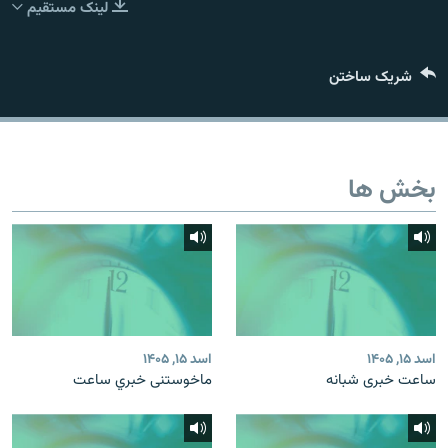
لینک مستقیم
تماس
صفحه پشتو
شریک ساختن
Azadi English
به ما بپیوندید
بخش ها
همۀ سایت‌های رادیو آزادی/ رادیو اروپای آزاد
اسد ۱۵, ۱۴۰۵
اسد ۱۵, ۱۴۰۵
ساعت خبری شبانه
ماخوستنی خبري ساعت