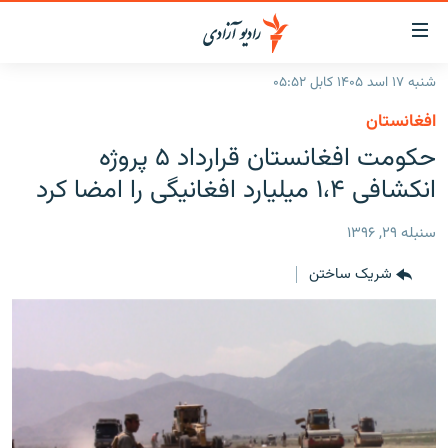
ینک‌های
ابل
سترسی
شنبه ۱۷ اسد ۱۴۰۵ کابل ۰۵:۵۲
ازگشت
صفحه نخست
افغانستان
ه
گزارش‌ها
حکومت افغانستان قرارداد ۵ پروژه
تن
صلی
خبرها
افغانستان
انکشافی ۱،۴ میلیارد افغانیگی را امضا کرد
ازگشت
جدول نشرات
منطقه
افغانستان
ه
سنبله ۲۹, ۱۳۹۶
نوی
مصاحبه‌ها
جهان
شرق میانه
صلی
شریک ساختن
برنامه‌ها
جهان
راجعه
ه
مجموعه تصویری
فحه
ورزش
ستجو
بحران مهاجرت
'کووید-۱۹'