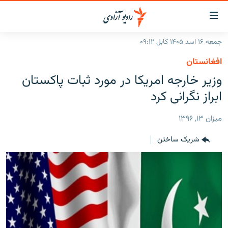
ینک‌های
ابل
سترسی
جمعه ۱۶ اسد ۱۴۰۵ کابل ۰۹:۱۲
ازگشت
صفحه نخست
افغانستان
ه
گزارش‌ها
وزیر خارجه امریکا در مورد ثبات پاکستان
تن
صلی
خبرها
افغانستان
ابراز نگرانی کرد
ازگشت
جدول نشرات
منطقه
افغانستان
ه
ميزان ۱۳, ۱۳۹۶
نوی
مصاحبه‌ها
جهان
شرق میانه
صلی
شریک ساختن
برنامه‌ها
جهان
راجعه
ه
مجموعه تصویری
فحه
ورزش
ستجو
بحران مهاجرت
'کووید-۱۹'