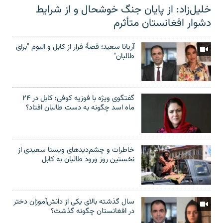
خلیل‌زاد: از پایان جنگ خوشحال و از شرایط
دشوار افغانستان متأثرم
آریانا سعید؛ قصۀ فرار از کابل و البوم "برای
طالبان"
گفتگوی ویژه با فوزیه کوفی؛ کابل در ۲۴
ماه اسد چگونه به دست طالبان افتاد؟
خاطرات و چشم‌دید‌های ویسنا سعیدی از
نخستین روز ورود طالبان به کابل
سال گذشته بالای یکی از دانش‌آموزان دختر
در افغانستان چگونه گذشت؟