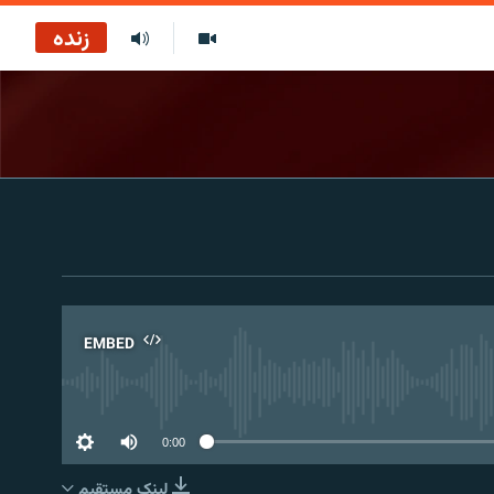
زنده
EMBED
No 
0:00
لینک مستقیم