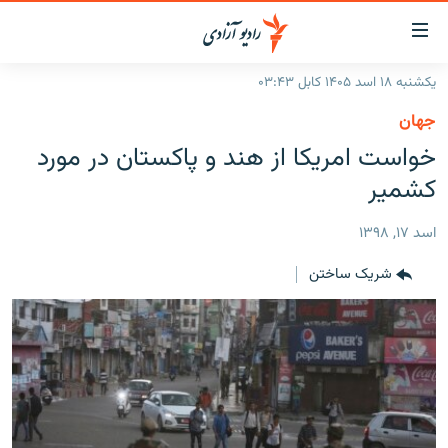
ینک‌های
ابل
سترسی
یکشنبه ۱۸ اسد ۱۴۰۵ کابل ۰۳:۴۳
ازگشت
صفحه نخست
جهان
ه
گزارش‌ها
خواست امریکا از هند و پاکستان در مورد
تن
صلی
خبرها
افغانستان
کشمیر
ازگشت
جدول نشرات
منطقه
افغانستان
ه
اسد ۱۷, ۱۳۹۸
نوی
مصاحبه‌ها
جهان
شرق میانه
صلی
شریک ساختن
برنامه‌ها
جهان
راجعه
ه
مجموعه تصویری
فحه
ورزش
ستجو
بحران مهاجرت
'کووید-۱۹'