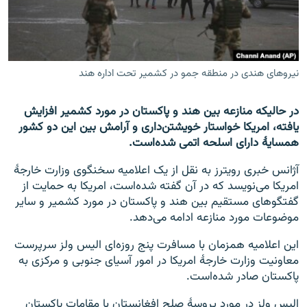
تماس
صفحه پشتو
Azadi English
نیروهای هندی در منطقه جمو در کشمیر تحت اداره هند
به ما بپیوندید
در حالیکه منازعه بین هند و پاکستان در مورد کشمیر افزایش
یافته، امریکا خواستار خویشتن‌داری و آرامش بین این دو کشور
همسایۀ دارای اسلحه اتمی شده‌است.
آژانس خبری رویترز به نقل از یک اعلامیه سخنگوی وزارت خارجۀ
همۀ سایت‌های رادیو آزادی/ رادیو اروپای آزاد
امریکا می‌نویسد که در آن گفته شده‌است، امریکا به حمایت از
گفتگوهای مستقیم بین هند و پاکستان در مورد کشمیر و سایر
موضوعات مورد منازعه ادامه می‌دهد.
این اعلامیه همزمان با مسافرت پنج روزه‌ای الیس ولز سرپرست
معاونیت وزارت خارجۀ امریکا در امور آسیای جنوبی و مرکزی به
پاکستان صادر شده‌است.
الیس ولز در مورد پروسۀ صلح افغانستان با مقامات پاکستان