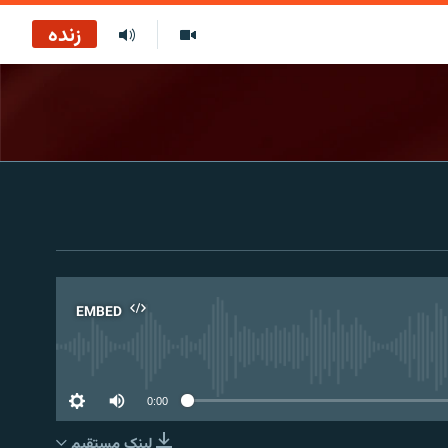
زنده
EMBED
No 
0:00
لینک مستقیم