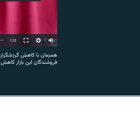
Auto
1:31
240p
همزمان با کاهش گردشگران د
فروشندگان این بازار کاهش 
360p
480p
720p
1080p