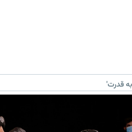
ه قدرت'
360p
240p
Auto
1080p
720p