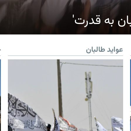
ان به قدرت'
عواید طالبان
خ