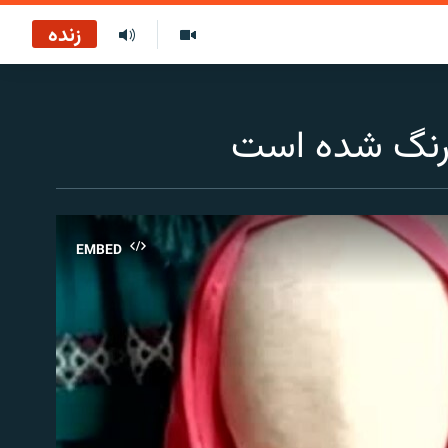
زنده
م رنگ شده است
EMBED