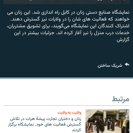
تماس
240p
نمایشگاه صنایع دستی زنان در کابل راه اندازی شد. این زنان می
خواهند که فعالیت های شان را در ولایات نیز گسترش دهند.
360p
صفحه پشتو
اشتراک کنندگان این نمایشگاه می‌گویند، برای تشویق مشتریان،
480p
Azadi English
480p
360p
240p
Auto
خدمات درب منزل را نیز آغاز کرده اند. جزئیات بیشتر در این
گزارش
720p
1080p
720p
به ما بپیوندید
1080p
شریک ساختن
همۀ سایت‌های رادیو آزادی/ رادیو اروپای آزاد
مرتبط
ولایت به ولایت
زنان و دختران تجارت پیشهٔ هرات در تلاش
گسترش فعالیت های خود٬ نمایشگاه برگزار
کردند