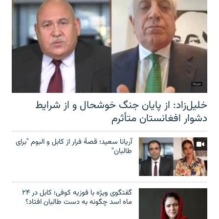
خلیل‌زاد: از پایان جنگ خوشحال و از شرایط
دشوار افغانستان متأثرم
آریانا سعید؛ قصۀ فرار از کابل و البوم "برای
طالبان"
گفتگوی ویژه با فوزیه کوفی؛ کابل در ۲۴
ماه اسد چگونه به دست طالبان افتاد؟