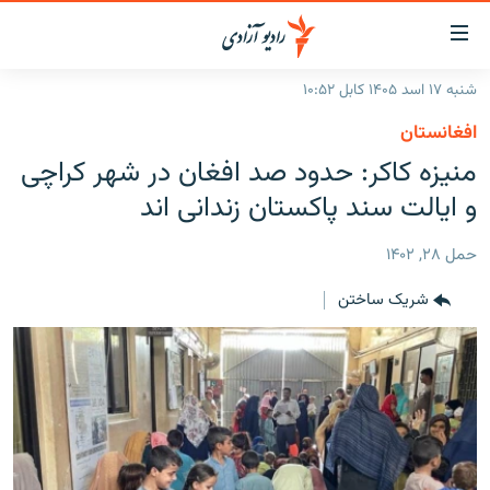
ینک‌های
ابل
سترسی
شنبه ۱۷ اسد ۱۴۰۵ کابل ۱۰:۵۲
ازگشت
صفحه نخست
افغانستان
ه
گزارش‌ها
منیزه کاکر: حدود صد افغان در شهر کراچی
تن
صلی
خبرها
افغانستان
و ایالت سند پاکستان زندانی اند
ازگشت
جدول نشرات
منطقه
افغانستان
ه
حمل ۲۸, ۱۴۰۲
نوی
مصاحبه‌ها
جهان
شرق میانه
صلی
شریک ساختن
برنامه‌ها
جهان
راجعه
ه
مجموعه تصویری
فحه
ورزش
ستجو
بحران مهاجرت
'کووید-۱۹'