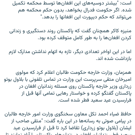
است: "بیشتر دوسیه‌های این افغان‌ها توسط محکمه تکمیل
شده. اگر حکومت فدرال بخواهد، بدون حکم محکمه هم
می‌تواند که حکم دیپورت این افغانها را بدهد."
منیزه کاکر همچنان گفت که پاکستان روند دستگیری و زندانی
کردن افغان‌ها را به طور کامل متوقف کرده بود.
اما در این اواخر تعدادی دیگر، تازه به اتهام نداشتن مدارک لازم
بازداشت شده اند.
همزمان، وزارت خارجه حکومت طالبان اعلام کرد که مولوی
امیرخان متقی سرپرست این وزارت در تماس تلفونی با بلاول بوتو
زرداری وزیر خارجه پاکستان روی مسئله زندانیان افغان در
پاکستان گفتگو کرده و خواستار رهایی تمامی آنها قبل از
فرارسیدن عید سعید فطر شده است.
حافظ ضیاء احمد تکل معاون سخنگوی وزارت امور خارجه طالبان
در پیامی صوتی به رسانه‌ها در این باره گفت: "متقی صاحب از
ایشان (بلاول بوتو زرداری) تقاضا کرد تا قبل از فرارسیدن عید
سعید فطر، زندانیان افغان در زندان‌های پاکستان را آزاد نمایند تا