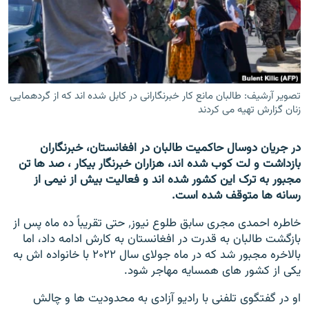
تماس
صفحه پشتو
Azadi English
تصویر آرشیف: طالبان مانع کار خبرنگارانی در کابل شده اند که از گردهمایی
زنان گزارش تهیه می کردند
به ما بپیوندید
در جریان دوسال حاکمیت طالبان در افغانستان، خبرنگاران
بازداشت و لت کوب شده اند، هزاران خبرنگار بیکار ، صد ها تن
همۀ سایت‌های رادیو آزادی/ رادیو اروپای آزاد
مجبور به ترک این کشور شده اند و فعالیت بیش از نیمی از
رسانه ها متوقف شده است.
خاطره احمدی مجری سابق طلوع نیوز٬ حتی تقریباً ده ماه پس از
بازگشت طالبان به قدرت در افغانستان به کارش ادامه داد، اما
بالاخره مجبور شد که در ماه جولای سال ۲۰۲۲ با خانواده اش به
یکی از کشور های همسایه مهاجر شود.
او در گفتگوی تلفنی با رادیو آزادی به محدودیت ها و چالش