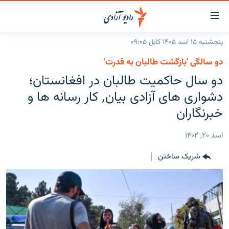
ینک‌های
ابل
سترسی
پنجشنبه ۱۵ اسد ۱۴۰۵ کابل ۰۹:۰۵
ازگشت
صفحه نخست
دو سالگی 'بازگشت طالبان به قدرت'
ه
گزارش‌ها
دو سال حاکمیت طالبان در افغانستان؛
تن
صلی
خبرها
افغانستان
دشواری های آزادی بیان٬ کار رسانه ها و
ازگشت
جدول نشرات
خبرنگاران
منطقه
افغانستان
ه
نوی
مصاحبه‌ها
جهان
شرق میانه
اسد ۲۰, ۱۴۰۲
صلی
برنامه‌ها
جهان
راجعه
شریک ساختن
ه
مجموعه تصویری
فحه
ورزش
ستجو
بحران مهاجرت
'کووید-۱۹'