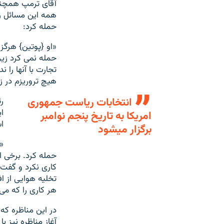
آقای ترمپ همچنین
همه این مسائل را
حمله کرد:
«او {پوتین} هرگز
حمله نمی کرد زیر
تجارت با آنها را 
هیچ تروریزم در ز
انتخابات ریاست جمهوری
ر
ا
امریکا به تاریخ پنجم نوامبر
ا
برگزار میشود
«
حمله کرد. برخی 
کاری نکرد و گفت 
تخلیه هوایی از ا
هر کاری را که می
آغاز مناظره نیز ب