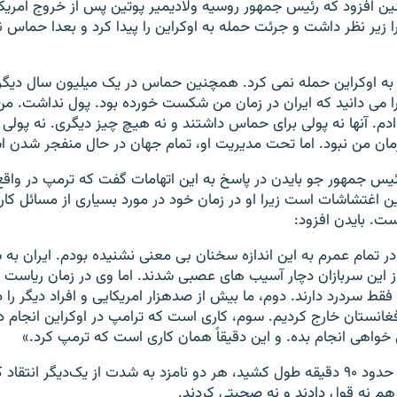
 افزود که رئیس جمهور روسیه ولادیمیر پوتین پس از خروج امریکا 
 زیر نظر داشت و جرئت حمله به اوکراین را پيدا کرد و بعدا حماس نی
 به اوکراین حمله نمی کرد. همچنین حماس در یک میلیون سال دیگر
ا می دانید که ایران در زمان من شکست خورده بود. پول نداشت. من
ندادم. آنها نه پولی برای حماس داشتند و نه هیچ چیز دیگری. نه پولی ب
مان من نبود. اما تحت مدیریت او، تمام جهان در حال منفجر شدن 
ئیس جمهور جو بایدن در پاسخ به این اتهامات گفت که ترمپ در وا
ین اغتشاشات است زیرا او در زمان خود در مورد بسیاری از مسائل کار
ست. بایدن افزود:
در تمام عمرم به این اندازه سخنان بی معنی نشنیده بودم. ایران به س
از این سربازان دچار آسیب های عصبی شدند. اما وی در زمان ریاس
فقط سردرد دارند. دوم، ما بیش از صدهزار امریکایی و افراد دیگر را
فغانستان خارج کردیم. سوم، کاری است که ترامپ در اوکراین انجام دا
 خواهی انجام بده. و این دقیقاً همان کاری است که ترمپ کرد.»
در این مناظره که حدود ۹۰ دقیقه طول کشید، هر دو نامزد به شدت از یک‌دیگر انت
ا هم نه قول دادند و نه صحبتی کردند.