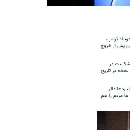
نالد ترمپ،
ین پس از خروج
و شکست در
 لحظه در تاریخ
اردها دالر
 دادیم. ۳۸ سرباز محو شدند. ما مردم را هم