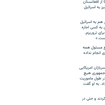
از افغانستان
ز به اسرائیل
 هم به اسرائیل
 به کسی اجازه
رای تروریزم.
است.»
قع مسئول همه
ی انجام نداده
ربازان امریکایی
ت جمهوری هیچ
 در طول ماموریت
د. به او گفت
قاد کردند و حتی در