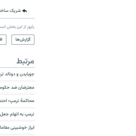
شریک ساخت
راپور از این بخش اس
گزارش‌ها
اف
مرتبط
جوبایدن و دونالد ت
معترضان ضد حکومت 
محاکمۀ ترمپ؛ احتم
ترمپ به اتهام جعل سوابق تجا
ابراز خوشبینی مقام