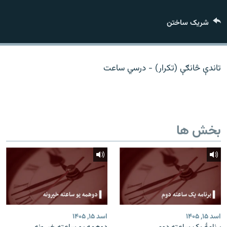
تماس
شریک ساختن
صفحه پشتو
Azadi English
تاندې څانګې (تکرار) - درسي ساعت
به ما بپیوندید
بخش ها
همۀ سایت‌های رادیو آزادی/ رادیو اروپای آزاد
اسد ۱۵, ۱۴۰۵
اسد ۱۵, ۱۴۰۵