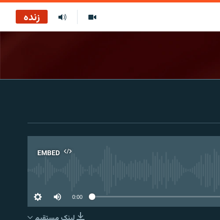
زنده
EMBED
No 
0:00
لینک مستقیم