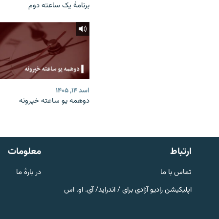
برنامۀ یک ساعته دوم
اسد ۱۴, ۱۴۰۵
دوهمه یو ساعته خپرونه
صفحه پشتو
Azadi English
به ما بپیوندید
ارتباط
معلومات
تماس با ما
در بارۀ ما
اپلیکیشن رادیو آزادی برای / اندراید/ آی. او. اس
همۀ سایت‌های رادیو آزادی/ رادیو
اروپای آزاد