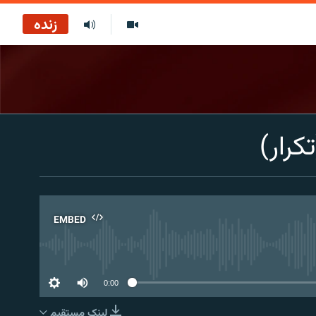
زنده
کرار)
EMBED
No 
0:00
لینک مستقیم