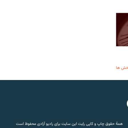
خش ها
همۀ حقوق چاپ و کاپی رایت این سایت برای رادیو آزادی محفوظ است