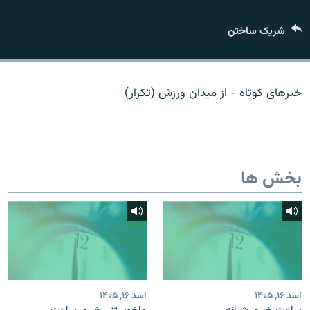
تماس
شریک ساختن
صفحه پشتو
Azadi English
خبرهای کوتاه - از میدان ورزش (تکرار)
به ما بپیوندید
بخش ها
همۀ سایت‌های رادیو آزادی/ رادیو اروپای آزاد
اسد ۱۶, ۱۴۰۵
اسد ۱۶, ۱۴۰۵