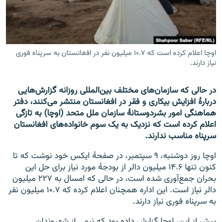
تماس
صفحه پشتو
Azadi English
اوچا اعلام کرده است که ۱۰.۷ میلیون نفر در افغانستان به سرپناه فوری
نیاز دارند.
به ما بپیوندید
در حالی که سازمان‌های مختلف بین‌المللی روزانه گزارش‌هایی
دربارۀ افزایش بیکاری و فقر در افغانستان منتشر می‌کنند، دفتر
هماهنگی امور بشردوستانۀ سازمان ملل متحد (اوچا) به تازگی
اعلام کرده است که نزدیک به یک سوم خانواده‌های افغانستان
همۀ سایت‌های رادیو آزادی/ رادیو اروپای آزاد
سرپناه مناسب ندارند.
اوچا روز دوشنبه، ۹ سپتمبر، در صفحۀ ایکس خود نوشت که تا
کنون تنها ۱۴.۶ میلیون دالر از بودجۀ مورد نیاز برای حل این
بحران جمع‌آوری شده است، در حالی که امسال به ۲۲۷ میلیون
دالر نیاز است. این اداره همچنان اعلام کرده که ۱۰.۷ میلیون نفر
به سرپناه فوری نیاز دارند.
پیش از این، اوچا گزارش داده بود که نیمی از شهروندان