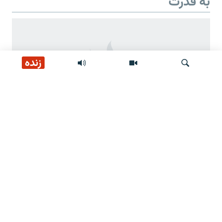
به قدرت'
زنده
جستجو
دو سالگی 'بازگشت طالبان به قدرت'
وعده‌های طالبان