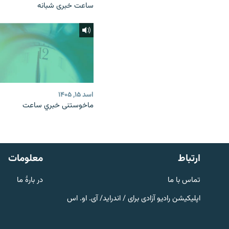
ساعت خبری شبانه
اسد ۱۵, ۱۴۰۵
ماخوستنی خبري ساعت
صفحه پشتو
Azadi English
به ما بپیوندید
ارتباط
معلومات
تماس با ما
در بارۀ ما
اپلیکیشن رادیو آزادی برای / اندراید/ آی. او. اس
همۀ سایت‌های رادیو آزادی/ رادیو
اروپای آزاد