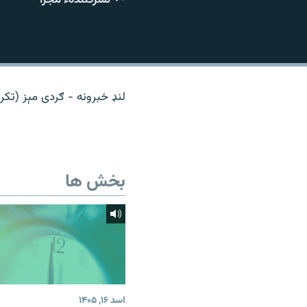
تماس
لنډ خبرونه - ګردی مېز (تکرا
بخش ها
اسد ۱۶, ۱۴۰۵