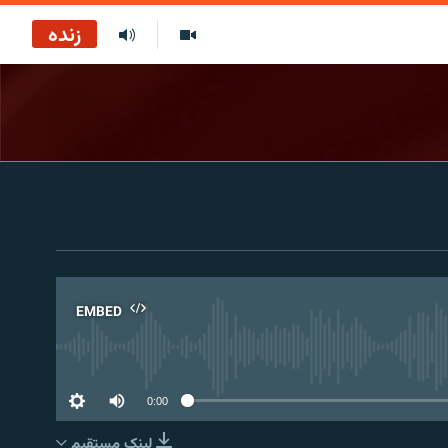
زنده
EMBED
No 
0:00
لینک مستقیم