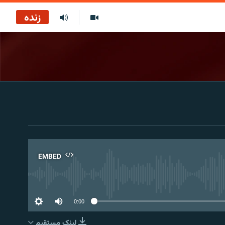
زنده
EMBED
No 
0:00
لینک مستقیم