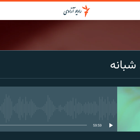
شبانه
media source currently available
59:59