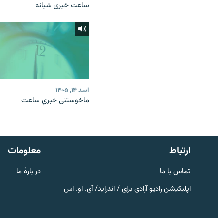
ساعت خبری شبانه
اسد ۱۴, ۱۴۰۵
ماخوستنی خبري ساعت
صفحه پشتو
Azadi English
به ما بپیوندید
ارتباط
معلومات
تماس با ما
در بارۀ ما
اپلیکیشن رادیو آزادی برای / اندراید/ آی. او. اس
همۀ سایت‌های رادیو آزادی/ رادیو
اروپای آزاد