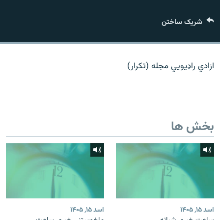
تماس
شریک ساختن
صفحه پشتو
Azadi English
ازادي راډیويي مجله (تکرار)
به ما بپیوندید
بخش ها
همۀ سایت‌های رادیو آزادی/ رادیو اروپای آزاد
اسد ۱۵, ۱۴۰۵
اسد ۱۵, ۱۴۰۵