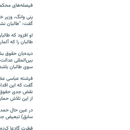
فیصله‌های محکمهٔ
پنی وانگ، وزیر خ
گفت: "طالبان نشان
او افزود که طالب
طالبان را که آلمان
دیده‌بان حقوق بش
بین‌المللی عدالت
سوی طالبان باشد
گفت که این اقدا
نقض جدی حقوق بشر
از این تلاش حمای
سابق) تبعیض جنس
فطرت گادعا کرده