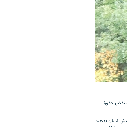
رۀ نقض حقوق
کنش نشان بدهند