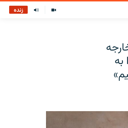
زنده
ارجه
به
یم»