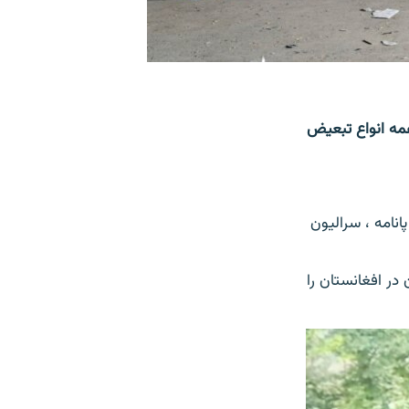
همه انواع تبعیض
انامه ، سرالیون
ر افغانستان را