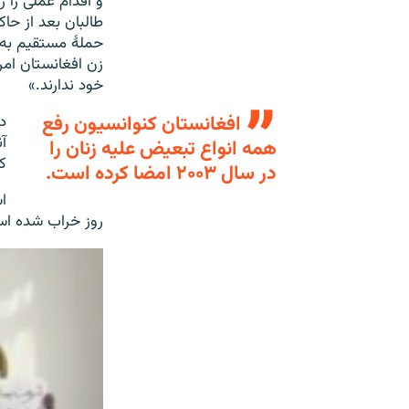
و اقدام عملی را 
حملۀ مستقیم به ز
زن افغانستان ام
خود ندارند.»
افغانستان کنوانسیون رفع
د
آ
همه انواع تبعیض علیه زنان را
ک
در سال ۲۰۰۳ امضا کرده است.
ا
روز خراب شده ا