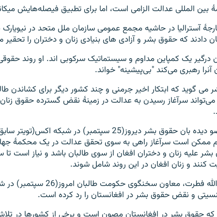
 بین المللی عدالت الزامی است، اما برای تطبیق فیصله‌هایش میکانی
ارجهٔ آسترالیا در حاشیه مجمع عمومی سازمان ملل متحد در نیویارک ب
 دادند که حقوق بشر و آزادی های بنیادی زنان و دختران را تحقیر می
ان درگیر یک کمپاین مداوم و سیستماتیک سرکوبی اند. او روند حقو
 آنرا رهبری می‌کند "بی‌پیشینه" خواند.
ر می گوید که ابتکار اخیر جرمنی و چند کشور دیگر برای کشاندن طا
 می‌تواند سرآغاز رسیدن به عدالت در زمینۀ نقض گسترده حقوق زنان 
.
فرشته عباسی عضو دیده بان حقوق بشر دیروز(25 سپتمبر) در شبکه اکس
م ممکن است سرآغاز راهی به سوی تحقق عدالت در یک محکمۀ جهانی
 علیه زنان و دختران افغان از سوی طالبان باشد و نیاز است تا سا
ت کنند و زنان افغان در این روند شامل شوند.
در عین حال حمدالله فطرت، معاون سخنگوی حکو
یتی و نقض حقوق بشر در افغانستان را رد کرده است.
 که حقوق بشر در افغانستان مصون است و برخی از کشورها در تلاش