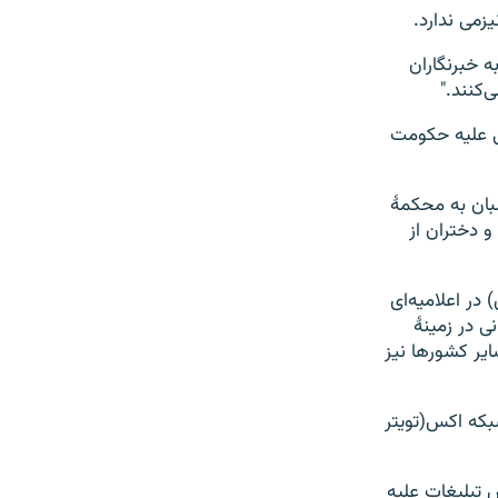
زمی ندارد.
ه خبرنگاران
‌کنند."
قی علیه حکومت
لبان به محکمۀ
و دختران از
(تویتر سابق) در اعلامیه‌ای
 در زمینۀ
یر کشورها نیز
مت طالبان امروز(26 سپتمبر) در شبکه اکس(تویتر
 تبلیغات علیه