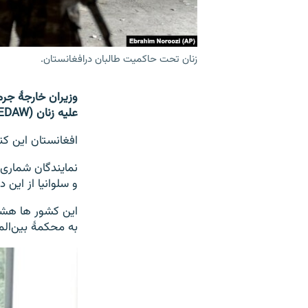
زنان تحت حاکمیت طالبان درافغانستان.
وزیران خارجۀ جرمن
علیه زنان (CEDAW) را رعایت کنند.
افغانستان این کنوانسیون ر
نمایندگان شماری ا
و سلوانیا از این
این کشور ها هشدا
به محکمۀ بین‌ال