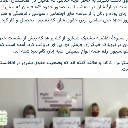
روی دست بگیرند به خاطر آنچه جنایتی که طالبان در افغانستان انجام
نان بوده و زنان را از عرصه های اجتماعی ، سیاسی ، فرهنگی و هن
روز اجازۀ حتی اساسی ترین حقوق شان که تعلیم ، تحصیل و کار کرد
ر مسودۀ اعلامیۀ مشترک شماری از کشور ها که پیش از نشست خبر
نان در نیویارک خبرگزاری جرمنی دی پی ای دریافت کرد، آمده است که
نوانسیون رفع همه انواع تبعیض علیه زنان گام نبرداشته اند.
سترالیا ، کانادا و هالند گفته اند که وضعیت حقوق بشری در افغانس
ست.