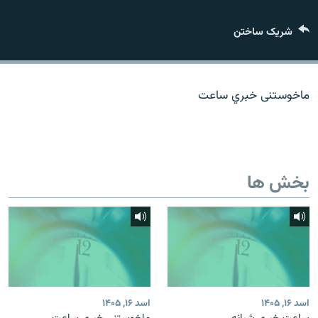
تماس
شریک ساختن
صفحه پشتو
Azadi English
ماخوستنی خبري ساعت
به ما بپیوندید
بخش ها
همۀ سایت‌های رادیو آزادی/ رادیو اروپای آزاد
اسد ۱۶, ۱۴۰۵
اسد ۱۶, ۱۴۰۵