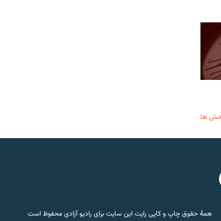
خش ها
همۀ حقوق چاپ و کاپی رایت این سایت برای رادیو آزادی محفوظ است