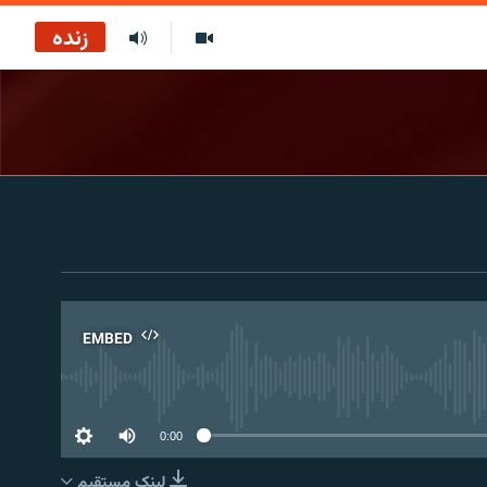
زنده
EMBED
No 
0:00
لینک مستقیم