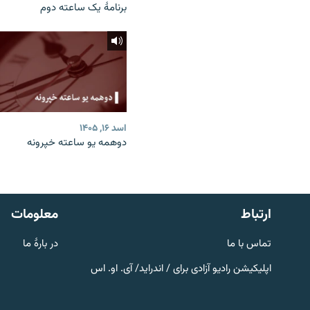
برنامۀ یک ساعته دوم
اسد ۱۶, ۱۴۰۵
دوهمه یو ساعته خپرونه
صفحه پشتو
Azadi English
به ما بپیوندید
ارتباط
معلومات
تماس با ما
در بارۀ ما
اپلیکیشن رادیو آزادی برای / اندراید/ آی. او. اس
همۀ سایت‌های رادیو آزادی/ رادیو
اروپای آزاد