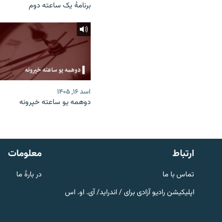
برنامۀ یک ساعته دوم
اسد ۱۶, ۱۴۰۵
دوهمه یو ساعته خپرونه
صفحه پشتو
Azadi English
به ما بپیوندید
ارتباط
معلومات
تماس با ما
در بارۀ ما
اپلیکیشن رادیو آزادی برای / اندراید/ آی. او. اس
همۀ سایت‌های رادیو آزادی/ رادیو
اروپای آزاد