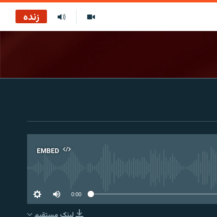
زنده
EMBED
No 
0:00
لینک مستقیم