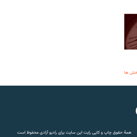
خش ها
همۀ حقوق چاپ و کاپی رایت این سایت برای رادیو آزادی محفوظ است