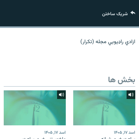
تماس
شریک ساختن
صفحه پشتو
Azadi English
ازادي راډیويي مجله (تکرار)
به ما بپیوندید
بخش ها
همۀ سایت‌های رادیو آزادی/ رادیو اروپای آزاد
اسد ۱۷, ۱۴۰۵
اسد ۱۷, ۱۴۰۵