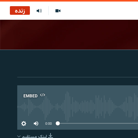
زنده
EMBED
No 
0:00
لینک مستقیم