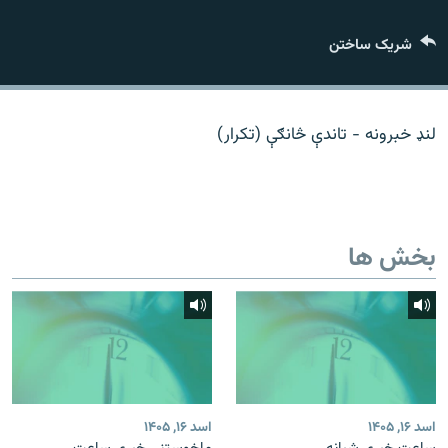
تماس
شریک ساختن
صفحه پشتو
Azadi English
لنډ خبرونه - تاندې څانګې (تکرار)
به ما بپیوندید
بخش ها
همۀ سایت‌های رادیو آزادی/ رادیو اروپای آزاد
اسد ۱۶, ۱۴۰۵
اسد ۱۶, ۱۴۰۵