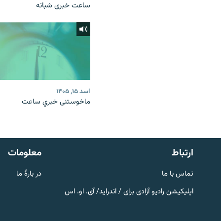
ساعت خبری شبانه
اسد ۱۵, ۱۴۰۵
ماخوستنی خبري ساعت
صفحه پشتو
Azadi English
به ما بپیوندید
ارتباط
معلومات
تماس با ما
در بارۀ ما
اپلیکیشن رادیو آزادی برای / اندراید/ آی. او. اس
همۀ سایت‌های رادیو آزادی/ رادیو
اروپای آزاد