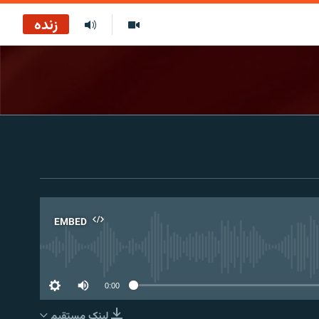
زنده
EMBED
No 
0:00
لینک مستقیم