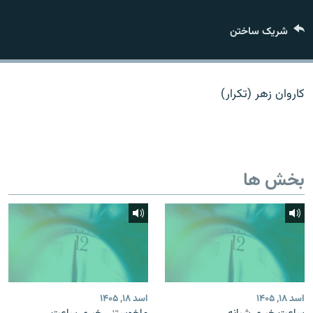
تماس
شریک ساختن
صفحه پشتو
Azadi English
کاروان زهر (تکرار)
به ما بپیوندید
بخش ها
همۀ سایت‌های رادیو آزادی/ رادیو اروپای آزاد
اسد ۱۸, ۱۴۰۵
اسد ۱۸, ۱۴۰۵