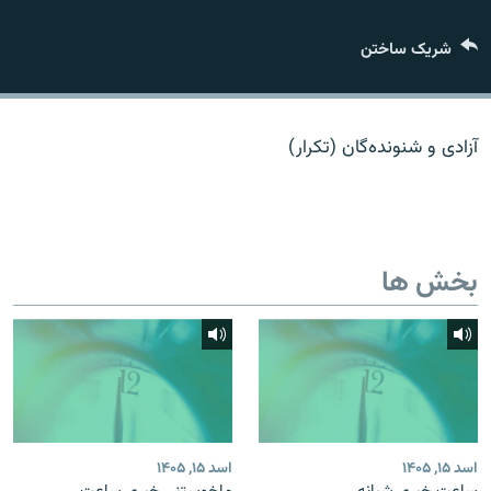
تماس
شریک ساختن
صفحه پشتو
Azadi English
آزادی و شنونده‌گان (تکرار)
به ما بپیوندید
بخش ها
همۀ سایت‌های رادیو آزادی/ رادیو اروپای آزاد
اسد ۱۵, ۱۴۰۵
اسد ۱۵, ۱۴۰۵