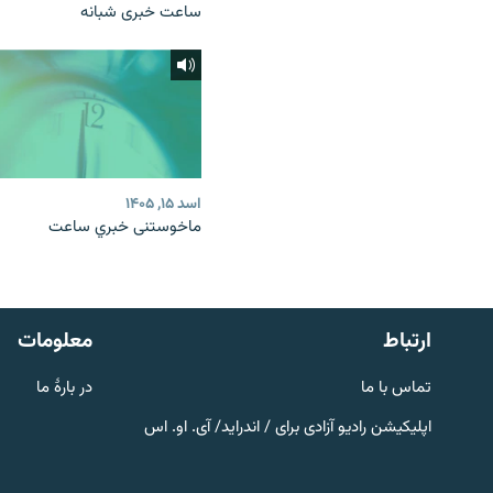
ساعت خبری شبانه
اسد ۱۵, ۱۴۰۵
ماخوستنی خبري ساعت
صفحه پشتو
Azadi English
به ما بپیوندید
ارتباط
معلومات
تماس با ما
در بارۀ ما
اپلیکیشن رادیو آزادی برای / اندراید/ آی. او. اس
همۀ سایت‌های رادیو آزادی/ رادیو
اروپای آزاد