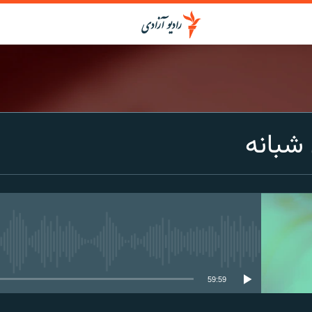
شبانه
media source currently available
59:59