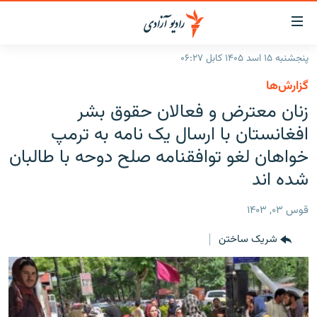
ینک‌های
ابل
سترسی
پنجشنبه ۱۵ اسد ۱۴۰۵ کابل ۰۶:۲۷
ازگشت
صفحه نخست
گزارش‌ها
ه
گزارش‌ها
زنان معترض و فعالان حقوق بشر
تن
صلی
خبرها
افغانستان
افغانستان با ارسال یک نامه به ترمپ
ازگشت
جدول نشرات
خواهان لغو توافقنامه صلح دوحه با طالبان
منطقه
افغانستان
ه
نوی
شده اند
مصاحبه‌ها
جهان
شرق میانه
صلی
برنامه‌ها
جهان
راجعه
قوس ۰۳, ۱۴۰۳
ه
مجموعه تصویری
فحه
شریک ساختن
ورزش
ستجو
بحران مهاجرت
'کووید-۱۹'