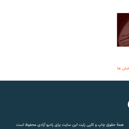
خش ها
همۀ حقوق چاپ و کاپی رایت این سایت برای رادیو آزادی محفوظ است