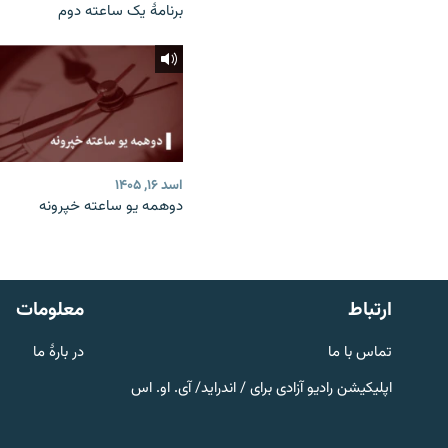
برنامۀ یک ساعته دوم
اسد ۱۶, ۱۴۰۵
دوهمه یو ساعته خپرونه
صفحه پشتو
Azadi English
به ما بپیوندید
ارتباط
معلومات
تماس با ما
در بارۀ ما
اپلیکیشن رادیو آزادی برای / اندراید/ آی. او. اس
همۀ سایت‌های رادیو آزادی/ رادیو
اروپای آزاد