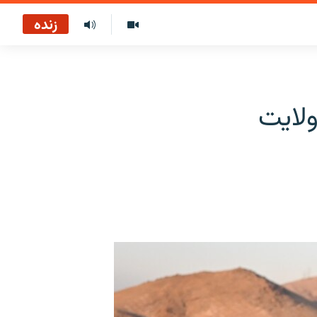
زنده
ولایت