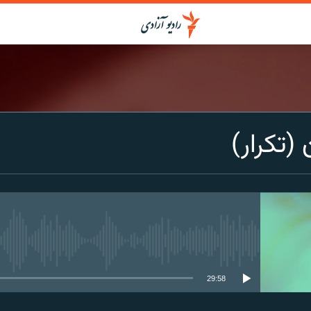
 (تکرار)
media source currently available
29:58