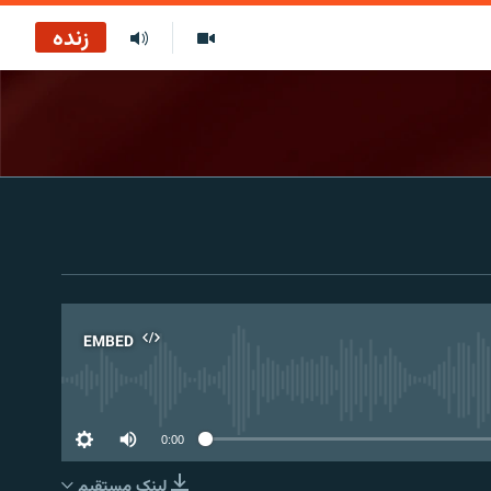
زنده
EMBED
No 
0:00
لینک مستقیم