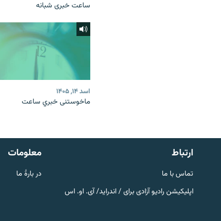
ساعت خبری شبانه
اسد ۱۴, ۱۴۰۵
ماخوستنی خبري ساعت
صفحه پشتو
Azadi English
به ما بپیوندید
ارتباط
معلومات
تماس با ما
در بارۀ ما
اپلیکیشن رادیو آزادی برای / اندراید/ آی. او. اس
همۀ سایت‌های رادیو آزادی/ رادیو
اروپای آزاد