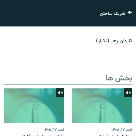
تماس
شریک ساختن
صفحه پشتو
Azadi English
کاروان زهر (تکرار)
به ما بپیوندید
بخش ها
همۀ سایت‌های رادیو آزادی/ رادیو اروپای آزاد
اسد ۱۷, ۱۴۰۵
اسد ۱۷, ۱۴۰۵