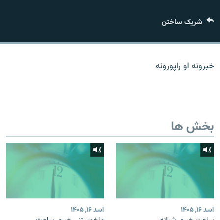
تماس
شریک ساختن
صفحه پشتو
Azadi English
خبرونه او راپورونه
به ما بپیوندید
بخش ها
همۀ سایت‌های رادیو آزادی/ رادیو اروپای آزاد
اسد ۱۶, ۱۴۰۵
اسد ۱۶, ۱۴۰۵