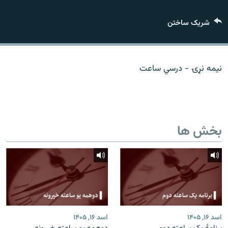
تماس
شریک ساختن
صفحه پشتو
Azadi English
نیمه نړۍ - درسي ساعت
به ما بپیوندید
بخش ها
همۀ سایت‌های رادیو آزادی/ رادیو اروپای آزاد
اسد ۱۶, ۱۴۰۵
اسد ۱۶, ۱۴۰۵