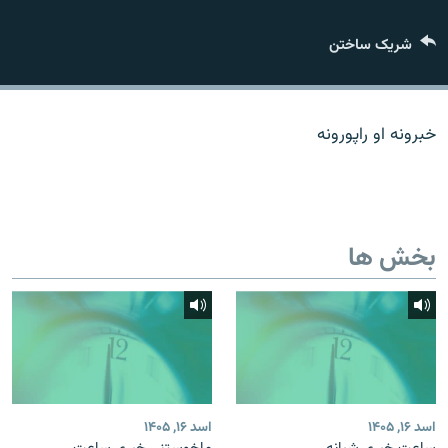
تماس
شریک ساختن
صفحه پشتو
Azadi English
خبرونه او راپورونه
به ما بپیوندید
بخش ها
همۀ سایت‌های رادیو آزادی/ رادیو اروپای آزاد
اسد ۱۶, ۱۴۰۵
اسد ۱۶, ۱۴۰۵