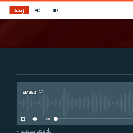
زنده
EMBED
No 
0:00
لینک مستقیم