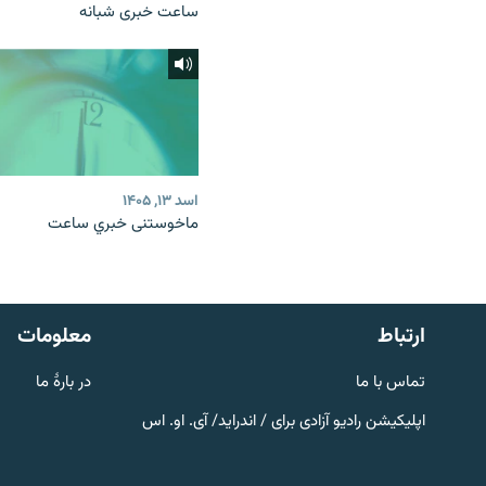
ساعت خبری شبانه
اسد ۱۳, ۱۴۰۵
ماخوستنی خبري ساعت
صفحه پشتو
Azadi English
به ما بپیوندید
ارتباط
معلومات
تماس با ما
در بارۀ ما
اپلیکیشن رادیو آزادی برای / اندراید/ آی. او. اس
همۀ سایت‌های رادیو آزادی/ رادیو
اروپای آزاد