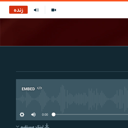
زنده
EMBED
No 
0:00
لینک مستقیم