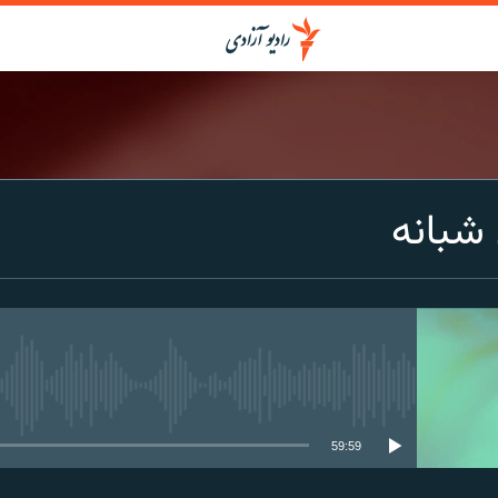
شبانه
media source currently available
59:59