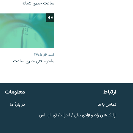
ساعت خبری شبانه
اسد ۱۶, ۱۴۰۵
ماخوستنی خبري ساعت
صفحه پشتو
Azadi English
به ما بپیوندید
ارتباط
معلومات
تماس با ما
در بارۀ ما
اپلیکیشن رادیو آزادی برای / اندراید/ آی. او. اس
همۀ سایت‌های رادیو آزادی/ رادیو
اروپای آزاد